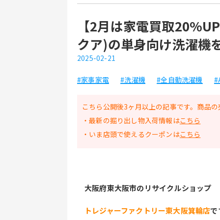
【2月は家電買取20%U
クア)の単身向け洗濯機
2025-02-21
#家事家電
#洗濯機
#全自動洗濯機
#
こちら公開後3ヶ月以上の記事です。商品の
・最新の掘り出し物入荷情報は
こちら
・いま店頭で使えるクーポンは
こちら
大阪府東大阪市のリサイクルショップ
トレジャーファクトリー東大阪箕輪店
で