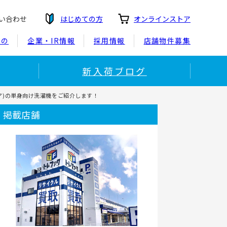
い合わせ
はじめての方
オンラインストア
もの
企業・IR情報
採用情報
店舗物件募集
新入荷ブログ
クア)の単身向け洗濯機をご紹介します！
掲載店舗