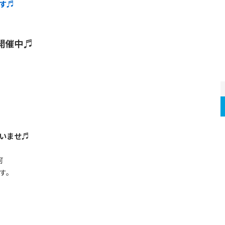
す♬
開催中♬
いませ♬
可
す。