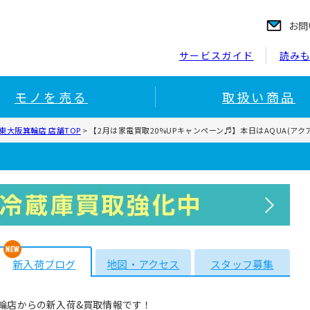
お問
サービスガイド
読み
モノを売る
取扱い商品
東大阪箕輪店 店舗TOP
>
【2月は家電買取20%UPキャンペーン♬】本日はAQUA(ア
新入荷ブログ
地図・アクセス
スタッフ募集
輪店からの新入荷&買取情報です！