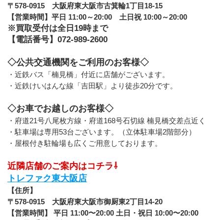
〒578-0915　大阪府東大阪市古箕輪1丁目18-15
【営業時間】平日 11:00～20:00　土日祝 10:00～20:00
※買取受付は全日19時まで
【電話番号】072-989-2600
◇公共交通機関をご利用のお客様◇
・近鉄バス「楠見橋」付近に店舗がございます。
・近鉄けいはんな線「吉田駅」より徒歩20分です。
◇お車でお越しのお客様◇
・府道21号八尾枚方線・府道168号石切線 楠見橋交差点近く
・駐車場は専用53台ございます。（立体駐車場2階部分）
・屋根付き駐輪場も広くご用意しております。
近隣店舗のご案内はコチラ⇩
トレファク東大阪店
【住所】
〒578-0915　大阪府東大阪市御厨東2丁目14-20
【営業時間】 平日 11:00〜20:00 土日・祝日 10:00〜20:00