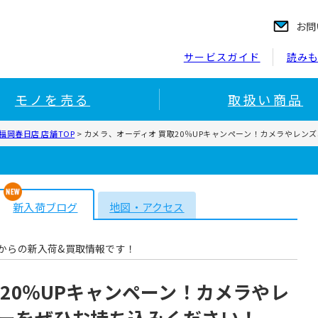
お問
サービスガイド
読み
モノを売る
取扱い商品
岡春日店 店舗TOP
>
カメラ、オーディオ 買取20％UPキャンペーン！カメラやレ
新入荷ブログ
地図・アクセス
からの新入荷&買取情報です！
20％UPキャンペーン！カメラやレ
ーをぜひお持ち込みください！