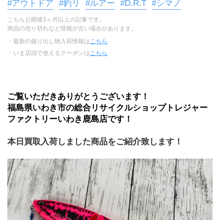
#アウトドア
#釣リ
#ルアー
#D.R.T
#シマノ
こちら公開後3ヶ月以上の記事です。
商品の売り切れなど情報が古い場合があります。
・最新の掘り出し物入荷情報は
こちら
・いま店頭で使えるクーポンは
こちら
ご覧いただきありがとうございます！
福島県いわき市の総合リサイクルショップトレジャー
ファクトリーいわき鹿島店です！
本日買取入荷しました商品をご紹介致します！