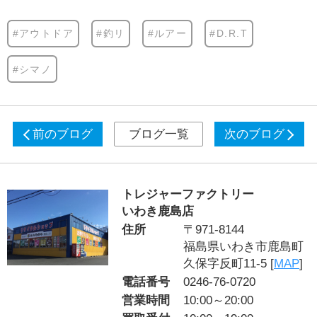
#アウトドア
#釣リ
#ルアー
#D.R.T
#シマノ
前のブログ
ブログ一覧
次のブログ
トレジャーファクトリー
いわき鹿島店
住所
〒971-8144
福島県いわき市鹿島町
久保字反町11-5 [
MAP
]
電話番号
0246-76-0720
営業時間
10:00～20:00