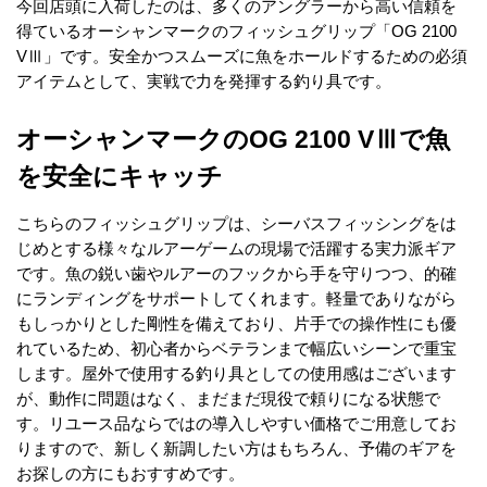
今回店頭に入荷したのは、多くのアングラーから高い信頼を
得ているオーシャンマークのフィッシュグリップ「OG 2100 
VⅢ」です。安全かつスムーズに魚をホールドするための必須
アイテムとして、実戦で力を発揮する釣り具です。
オーシャンマークのOG 2100 VⅢで魚
を安全にキャッチ
こちらのフィッシュグリップは、シーバスフィッシングをは
じめとする様々なルアーゲームの現場で活躍する実力派ギア
です。魚の鋭い歯やルアーのフックから手を守りつつ、的確
にランディングをサポートしてくれます。軽量でありながら
もしっかりとした剛性を備えており、片手での操作性にも優
れているため、初心者からベテランまで幅広いシーンで重宝
します。屋外で使用する釣り具としての使用感はございます
が、動作に問題はなく、まだまだ現役で頼りになる状態で
す。リユース品ならではの導入しやすい価格でご用意してお
りますので、新しく新調したい方はもちろん、予備のギアを
お探しの方にもおすすめです。