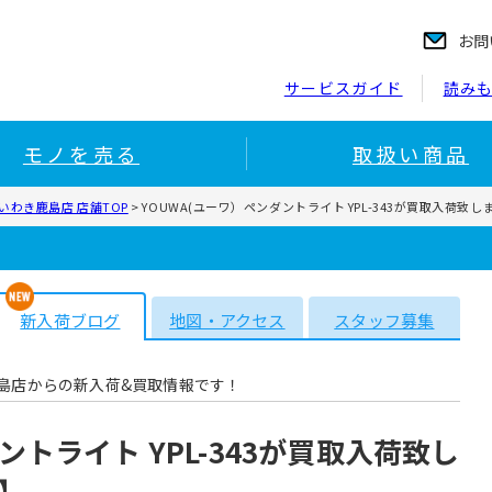
お問
サービスガイド
読み
モノを売る
取扱い商品
いわき鹿島店 店舗TOP
>
YOUWA(ユーワ）ペンダントライト YPL-343が買取入荷
新入荷ブログ
地図・アクセス
スタッフ募集
島店からの新入荷&買取情報です！
ントライト YPL-343が買取入荷致し
】