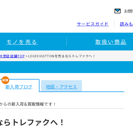
お問
サービスガイド
読み
モノを売る
取扱い商品
宮店 店舗TOP
>
LOUIS VUITTONを売るならトレファクへ！
新入荷ブログ
地図・アクセス
からの新入荷&買取情報です！
売るならトレファクへ！