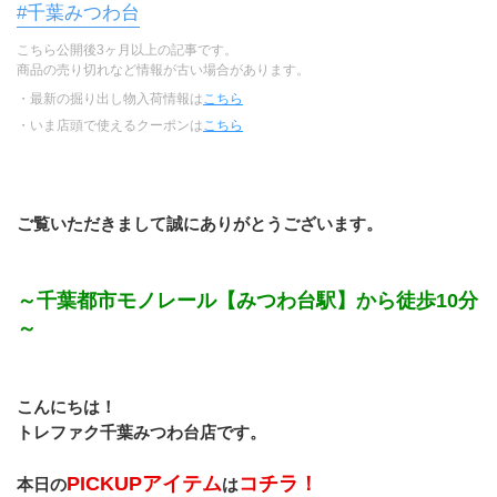
#千葉みつわ台
こちら公開後3ヶ月以上の記事です。
商品の売り切れなど情報が古い場合があります。
・最新の掘り出し物入荷情報は
こちら
・いま店頭で使えるクーポンは
こちら
ご覧いただきまして誠にありがとうございます。
～千葉都市モノレール【みつわ台駅】から徒歩10分
～
こんにちは！
トレファク千葉みつわ台店です。
PICKUPアイテム
コチラ！
本日の
は