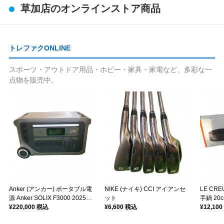
草加店のオンラインストア商品
トレファクONLINE
スポーツ・アウトドア用品・ホビー・家具・家電など、多彩な一
点物を販売中。
Anker (アンカー) ポータブル電
NIKE (ナイキ) CCI アイアンセ
LE CR
源 Anker SOLIX F3000 2025年
ット
手鍋 20c
モデル
¥220,000 税込
¥6,600 税込
STICK
¥12,10