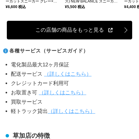
ーカットスニーカー グレー×ブ
ス) NEW BALANCE スニーカー
ーカット
ラック サイズ:26.5cm
¥6,600 税込
ブラック サイズ:25cm
¥5,500 税込
サイズ:26
¥4,400
この店舗の商品をもっと見る
各種サービス（サービスガイド）
電化製品最大12ヶ月保証
配送サービス
（詳しくはこちら）
クレジットカード利用可
お取置き可
（詳しくはこちら）
買取サービス
軽トラック貸出
（詳しくはこちら）
草加店の特徴