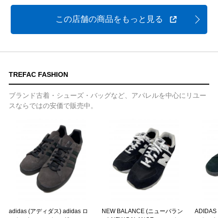
この店舗の商品をもっと見る
TREFAC FASHION
ブランド古着・シューズ・バッグなど、アパレルを中心にリユー
スならではの安価で販売中。
adidas (アディダス) adidas ロ
NEW BALANCE (ニューバラン
ADIDAS