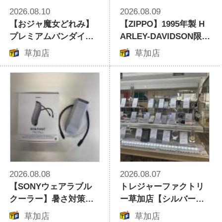
2026.08.10
2026.08.09
【おジャ魔女どれみ】
【ZIPPO】1995年製 H
プレミアムバンダイ限
ARLEY-DAVIDSON限定
定「みならいタップ」
オイルライターが買取
草加店
草加店
が買取入荷！
入荷！
2026.08.08
2026.08.07
【SONYウェアラブル
トレジャーファクトリ
クーラー】暑さ対策に
ー草加店【シルバーア
おすすめ家電をご紹介
クセサリー】Georg Je
草加店
草加店