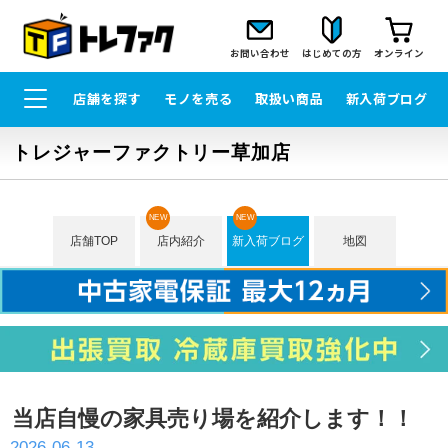
お問い合わせ
はじめての方
オンライン
店舗を探す
モノを売る
取扱い商品
新入荷ブログ
トレジャーファクトリー草加店
NEW
NEW
店舗TOP
店内紹介
新入荷ブログ
地図
当店自慢の家具売り場を紹介します！！
2026-06-13