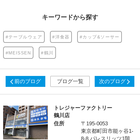
キーワードから探す
#テーブルウェア
#洋食器
#カップ&ソーサー
#MEISSEN
#鶴川
前のブログ
ブログ一覧
次のブログ
トレジャーファクトリー
鶴川店
住所
〒195-0053
東京都町田市能ヶ谷1-
8-8 パレスリッツ1階、