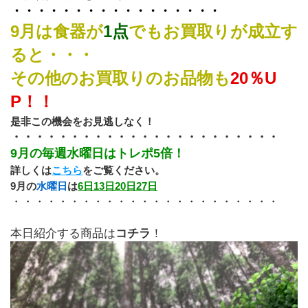
・・・・・・・・・・・・・・・・・
9月は食器が
1点
でもお買取りが成立す
ると・・・
その他のお買取りのお品物も
20％U
P！！
是非この機会をお見逃しなく！
・・・・・・・・・・・・・・・・・・・・・・・
9月の毎週水曜日はトレポ5倍！
詳しくは
こちら
をご覧ください。
9月の
水曜日
は
6日13日20日27日
・・・・・・・・・・・・・・・・・・・・・・・
本日紹介する商品は
コチラ
！