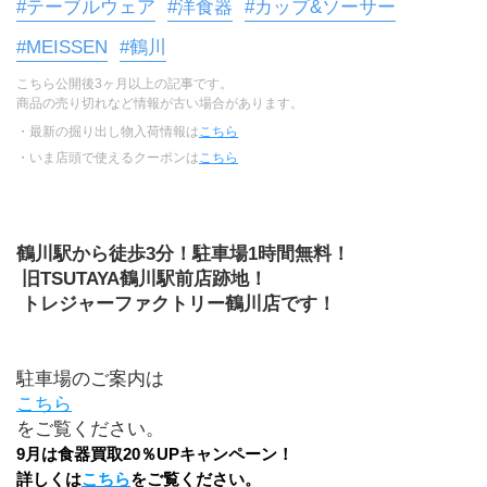
#テーブルウェア
#洋食器
#カップ&ソーサー
#MEISSEN
#鶴川
こちら公開後3ヶ月以上の記事です。
商品の売り切れなど情報が古い場合があります。
・最新の掘り出し物入荷情報は
こちら
・いま店頭で使えるクーポンは
こちら
鶴川駅から徒歩3分！駐車場1時間無料！
 旧TSUTAYA鶴川駅前店跡地！
 トレジャーファクトリー鶴川店です！
駐車場のご案内は
こちら
をご覧ください。
9月は食器買取20％UPキャンペーン！
詳しくは
こちら
をご覧ください。