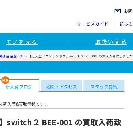
お問
サービスガイド
読み
モノを売る
取扱い商品
川店 店舗TOP
>
【任天堂／ニンテンドウ】switch２ BEE-001 の買取入荷致しまし
新入荷ブログ
地図・アクセス
スタッフ募集
の新入荷&買取情報です！
itch２ BEE-001 の買取入荷致