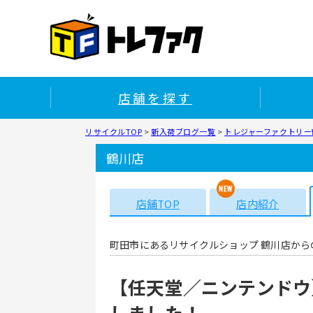
店舗を探す
リサイクルTOP
>
新入荷ブログ一覧
>
トレジャーファクトリー鶴
鶴川店
店舗TOP
店内紹介
町田市にあるリサイクルショップ 鶴川店から
【任天堂／ニンテンドウ】sw
しました！