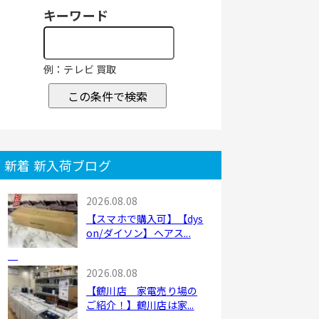
キーワード
例：テレビ 買取
この条件で検索
新着 新入荷ブログ
2026.08.08
【スマホで購入可】【dys
on/ダイソン】ヘアス...
2026.08.08
【鶴川店 家電売り場の
ご紹介！】鶴川店は家...