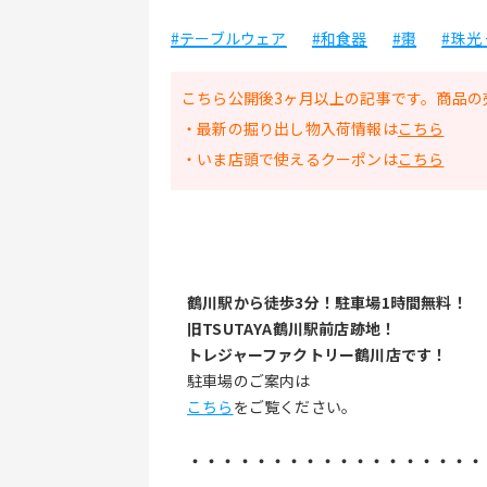
#テーブルウェア
#和食器
#棗
#珠光
こちら公開後3ヶ月以上の記事です。商品の
・最新の掘り出し物入荷情報は
こちら
・いま店頭で使えるクーポンは
こちら
鶴川駅から徒歩3分！駐車場1時間無料！
旧TSUTAYA鶴川駅前店跡地！
トレジャーファクトリー鶴川店です！
駐車場のご案内は
こちら
をご覧ください。
・・・・・・・・・・・・・・・・・・