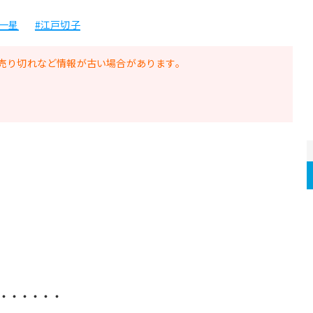
 一星
#江戸切子
売り切れなど情報が古い場合があります。
・・・・・・