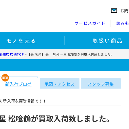
お問
サービスガイド
読み
モノを売る
取扱い商品
川店 店舗TOP
>
【棗 珠光】 棗 珠光 一星 松喰鶴が買取入荷致しました。
新入荷ブログ
地図・アクセス
スタッフ募集
の新入荷&買取情報です！
一星 松喰鶴が買取入荷致しました。