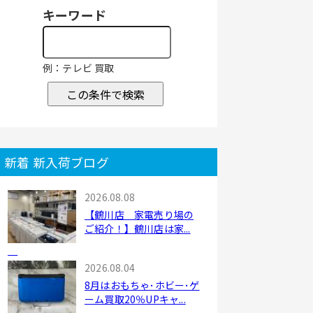
キーワード
例：テレビ 買取
この条件で検索
新着 新入荷ブログ
2026.08.08
【鶴川店 家電売り場の
ご紹介！】鶴川店は家...
2026.08.04
8月はおもちゃ･ホビー･ゲ
ーム買取20％UPキャ...