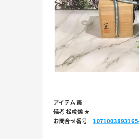
アイテム 棗
備考 松喰鶴 ★
お問合せ番号 
1071003893165