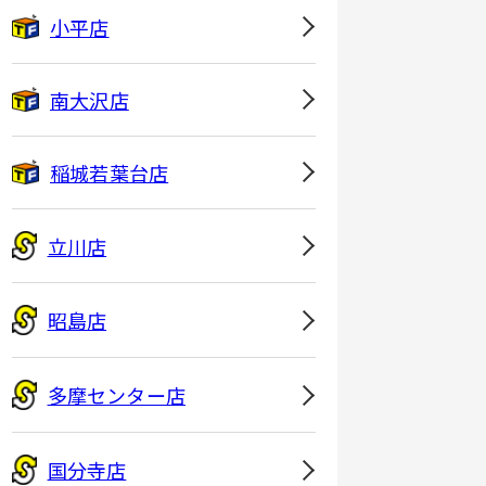
小平店
南大沢店
稲城若葉台店
立川店
昭島店
多摩センター店
国分寺店