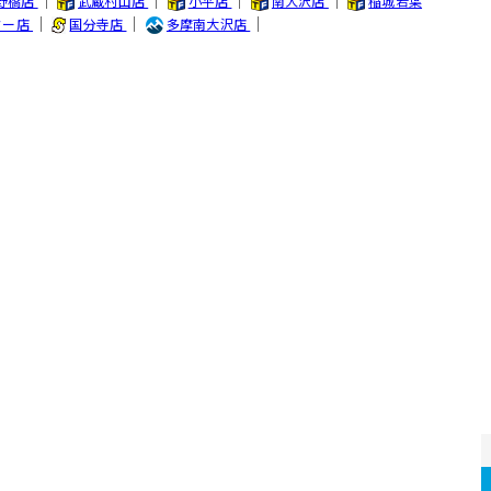
｜
｜
｜
｜
野橋店
武蔵村山店
小平店
南大沢店
稲城若葉
｜
｜
｜
ター店
国分寺店
多摩南大沢店