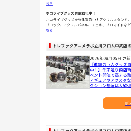
ちら
ホロライブグッズ買取強化中！
ホロライブグッズを強化買取中！アクリルスタンド
ブロック、アクリルパネル、チェキ、ブロマイドな
ちら
トレファクアニメラボ立川フロム中武店
2026年08月05日 更新
【進撃の巨人グッズ
中！】千束通り商店
ベント開催で高まる
ィギュアやアクスタ
クション整理は大歓
新
トレファクアニメラボ立川フロム中武店