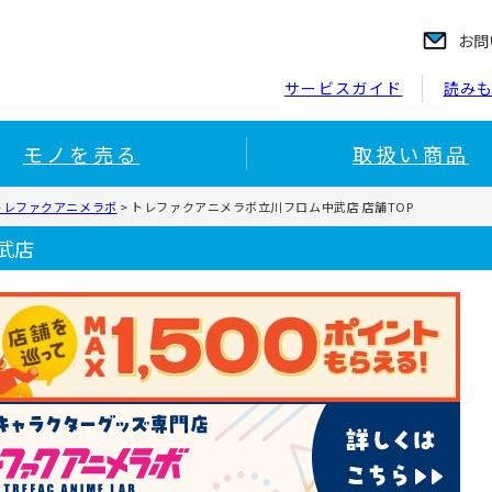
お問
サービスガイド
読み
モノを売る
取扱い商品
トレファクアニメラボ
>
トレファクアニメラボ立川フロム中武店 店舗TOP
武店