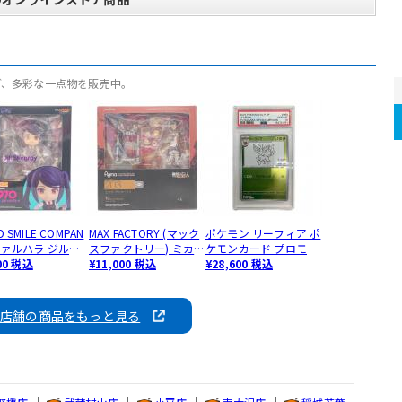
ど、多彩な一点物を販売中。
 SMILE COMPAN
MAX FACTORY (マック
ポケモン リーフィア ポ
ヴァルハラ ジル・
スファクトリー) ミカ
ケモンカード プロモ
ィングレイ フィギ
00 税込
サ・アッカーマン 203
¥11,000 税込
¥28,600 税込
1970 ねんどろい
進撃の巨人 figma
の店舗の商品をもっと見る