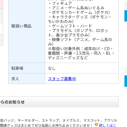
・フィギュア
・アニメ・ゲーム系ぬいぐるみ
・ポケモンカードゲーム（ポケカ）
・キャラクターグッズ（ポケモン・
ちいかわのみ）
取扱い商品
・ゲームソフト・ハード
・プラモデル（ガンプラ、ロボッ
ト、美少女プラモのみ）
・映像ソフト（アニメ、ゲーム系の
み）
※取扱い対象外例：成年向け・CD・
書籍類・声優・2.5次元・同人・BL・
ディズニーグッズなど
駐車場
なし
求人
スタッフ募集中
からのお知らせ
、缶バッジ、キーホルダー、ストラップ、ヌイグルミ、マスコット、アクリル
ど関連グッズはまとめてぜひ当店にお持ち込みくださいませ！
詳しくはこ