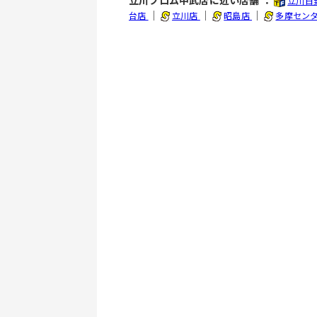
立川フロム中武店に近い店舗 ：
立川日
｜
｜
｜
台店
立川店
昭島店
多摩セン