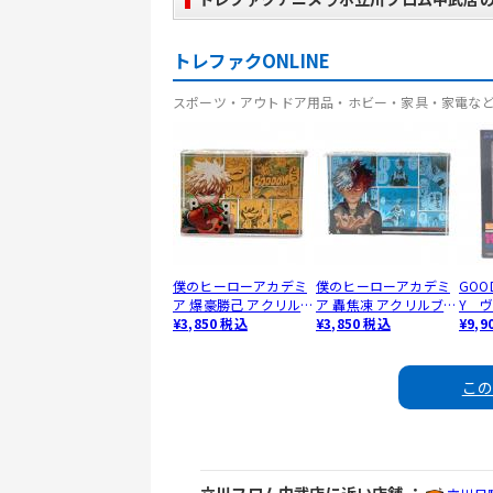
トレファクONLINE
スポーツ・アウトドア用品・ホビー・家具・家電な
僕のヒーローアカデミ
僕のヒーローアカデミ
GOOD
ア 爆豪勝己 アクリルブ
ア 轟焦凍 アクリルブロ
Y 
ロック HEROES
¥3,850 税込
ック HEROES
¥3,850 税込
ステ
¥9,9
ュア 
ど
こ