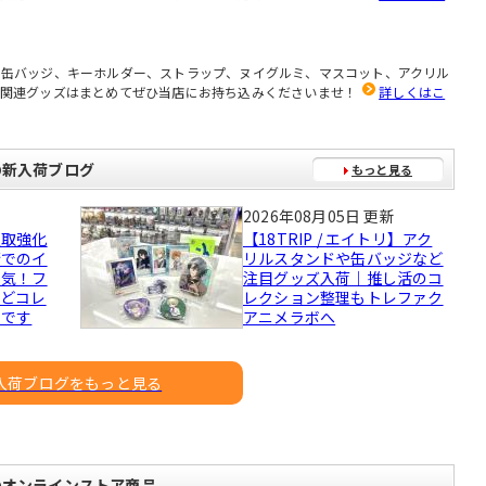
、缶バッジ、キーホルダー、ストラップ、ヌイグルミ、マスコット、アクリル
ど関連グッズはまとめてぜひ当店にお持ち込みくださいませ！
詳しくはこ
の新入荷ブログ
もっと見る
2026年08月05日 更新
買取強化
【18TRIP / エイトリ】アク
街でのイ
リルスタンドや缶バッジなど
熱気！フ
注目グッズ入荷｜推し活のコ
などコレ
レクション整理もトレファク
迎です
アニメラボへ
入荷ブログをもっと見る
のオンラインストア商品