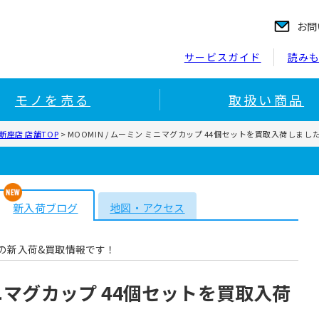
お問
サービスガイド
読み
モノを売る
取扱い商品
座店 店舗TOP
>
MOOMIN / ムーミン ミニマグカップ 44個セットを買取入荷しまし
新入荷ブログ
地図・アクセス
の新入荷&買取情報です！
 ミニマグカップ 44個セットを買取入荷