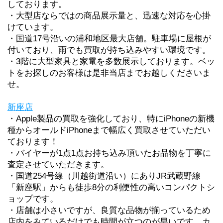
しております。
・大型店ならではの商品展示量と、迅速な対応を心掛
けています。
・国道17号沿いの浦和地区最大店舗。駐車場に屋根が
付いており、雨でも買取が持ち込みやすい環境です。
・3階に大型家具と家電を多数展示しております。ベッ
トをお探しのお客様は是非当店までお越しくださいま
せ。
新座店
・
Apple製品の買取を強化しており、特にiPhoneの新機
種からオールドiPhoneまで幅広く買取させていただい
ております！
・バイヤーが1点1点お持ち込み頂いたお品物を丁寧に
査定させていただきます。
・
国道254号線（川越街道沿い）にありJR武蔵野線
「新座駅」からも徒歩8分の利便性の高いコンパクトシ
ョップです。
・店舗は小さいですが、良質な品物が揃っているため
店内をみているだけでも時間が立つのが早いです。カ