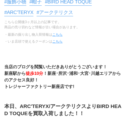
#服飾小物
#帽子
#BIRD HEAD TOQUE
#ARC'TERYX
#アークテリクス
こちら公開後3ヶ月以上の記事です。
商品の売り切れなど情報が古い場合があります。
・最新の掘り出し物入荷情報は
こちら
・いま店頭で使えるクーポンは
こちら
当店のブログを閲覧いただきありがとうございます！
新座駅から
徒歩10分
！新座･所沢･浦和･大宮･川越エリアから
のアクセス良好！
トレジャーファクトリー新座店です!
本日、ARC'TERYX/アークテリクスよりBIRD HEA
D TOQUEを買取入荷しました！！