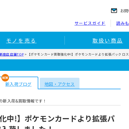
お問
サービスガイド
読み
モノを売る
取扱い商品
座店 店舗TOP
>
【ポケモンカード買取強化中!】ポケモンカードより拡張パック ロ
新入荷ブログ
地図・アクセス
の新入荷&買取情報です！
化中!】ポケモンカードより拡張パ
取入荷しました！