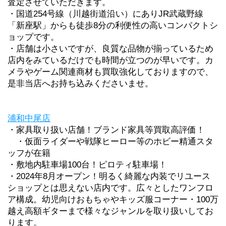
査定させていただきます。
・
国道254号線（川越街道沿い）にありJR武蔵野線
「新座駅」からも徒歩8分の利便性の高いコンパクトシ
ョップです。
・店舗は小さいですが、良質な品物が揃っているため
店内をみているだけでも時間が立つのが早いです。カ
メラやゲーム関連商材も買取強化しておりますので、
是非当店へお持ち込みくださいませ。
浦和中尾店
・家具取り扱い店舗！ブランド家具等買取高評価！
　・仮面ライダーや戦隊ヒーロー等のホビー精通スタ
ッフが在籍
・敷地内駐車場100台！ピロティ駐車場！
・2024年8月オープン！明るく綺麗な内装でリユース
ショップとは思えない店内です。広々としたワンフロ
ア構成。幼児向けおもちゃやキッズ服コーナー・100万
越え高額ギターまで様々なジャンルを取り扱いしてお
ります。