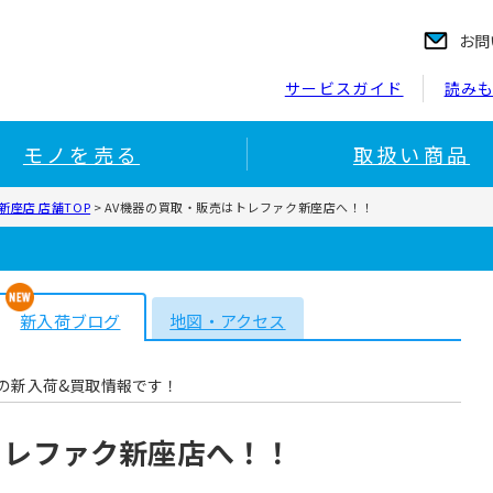
お問
サービスガイド
読み
モノを売る
取扱い商品
座店 店舗TOP
>
AV機器の買取・販売はトレファク新座店へ！！
新入荷ブログ
地図・アクセス
の新入荷&買取情報です！
トレファク新座店へ！！