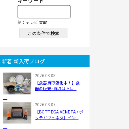
キーワード
例：テレビ 買取
この条件で検索
新着 新入荷ブログ
2026.08.08
【食器買取強化中！】食
器の販売･買取はトレ...
2026.08.07
【BOTTEGA VENETA / ボ
ッテガヴェネタ】イン...