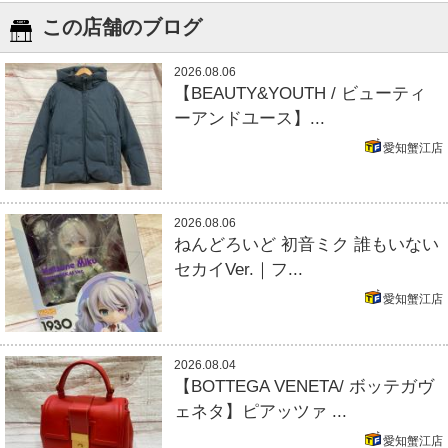
この店舗のブログ
2026.08.06
【BEAUTY&YOUTH / ビューティ
ーアンドユース】...
愛知蟹江店
2026.08.06
ねんどろいど 初音ミク 誰もいない
セカイVer.｜フ...
愛知蟹江店
2026.08.04
【BOTTEGA VENETA/ ボッテガヴ
ェネタ】ピアッツァ ...
愛知蟹江店