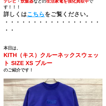
テレビ
・
炊飯器
などの
生活家電を強化買取中
で
す！！！ 
詳しくは
こちら
をご覧ください。
・・・・・・・・・・・・・・・・・
・・
﻿本日は、
KITH（キス）クルーネックスウェッ
ト SIZE XS ブルー
のご紹介です！