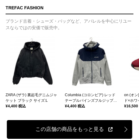
TREFAC FASHION
ブランド古着・シューズ・バッグなど、アパレルを中心にリユー
スならではの安価で販売中。
ZARA (ザラ) 裏起毛デニムジャ
Columbia (コロンビア) レッド
on (オン)
ケット ブラック サイズ:L
テーブルパインズフルジップフ
ド×ホワイ
¥4,400 税込
ーディー グレー×ネイビー サイ
¥4,400 税込
¥16,50
ズ:S
この店舗の商品をもっと見る