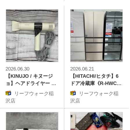
2026.06.30
2026.06.21
【KINUJO / キヌージ
【HITACHI/ヒタチ】6
ョ】ヘアドライヤー KH
ドア冷蔵庫《R-HWC54
301｜毎日のヘアドライ
X》のご紹介！！
リーフウォーク稲
リーフウォーク稲
が快適になるコンパク
沢店
沢店
トで洗練されたデザイ
ン