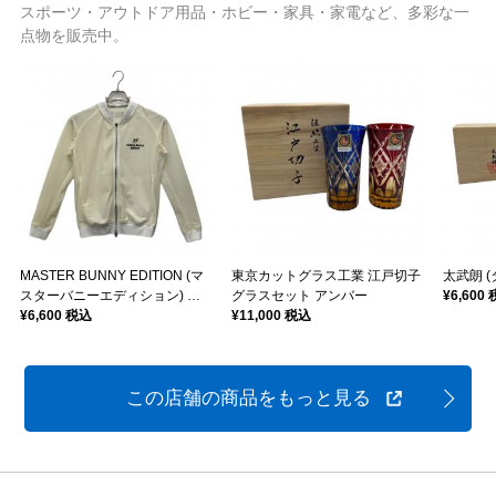
スポーツ・アウトドア用品・ホビー・家具・家電など、多彩な一
点物を販売中。
MASTER BUNNY EDITION (マ
東京カットグラス工業 江戸切子
太武朗 
スターバニーエディション) ゴ
グラスセット アンバー
¥6,600
ルフウェア(トップス) 759-1162
¥6,600 税込
¥11,000 税込
322 レディース SIZE 0 アイボ
リー
この店舗の商品をもっと見る