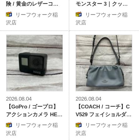
険 / 黄金のレザーコレ
モンスター 3｜クッシ
クション】ブチャラテ
ョン性で快適な履き心
リーフウォーク稲
リーフウォーク稲
ィ カードケース｜大人
地を楽しむスニーカー
沢店
沢店
の心をくすぐるコラボ
革小物の魅力と買取
2026.08.04
2026.08.04
【GoPro / ゴープロ】
【COACH / コーチ】C
アクションカメラ HER
V529 フェイショルダー
O7 BLACK｜動画撮影
バッグ・ルーシング｜
リーフウォーク稲
リーフウォーク稲
や旅行にぴったりの中
爽やかなスカイブルー
沢店
沢店
古モデルが入荷
が映える一品