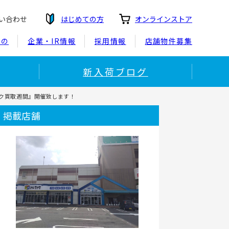
い合わせ
はじめての方
オンラインストア
もの
企業・IR情報
採用情報
店舗物件募集
新入荷ブログ
ァク買取週間』開催致します！
掲載店舗