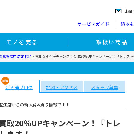
お問
サービスガイド
読み
モノを売る
取扱い商品
知蟹江店 店舗TOP
>
売るなら今がチャンス！買取20％UPキャンペーン！『トレフ
新入荷ブログ
地図・アクセス
スタッフ募集
蟹江店からの新入荷&買取情報です！
買取20％UPキャンペーン！『トレ
します！