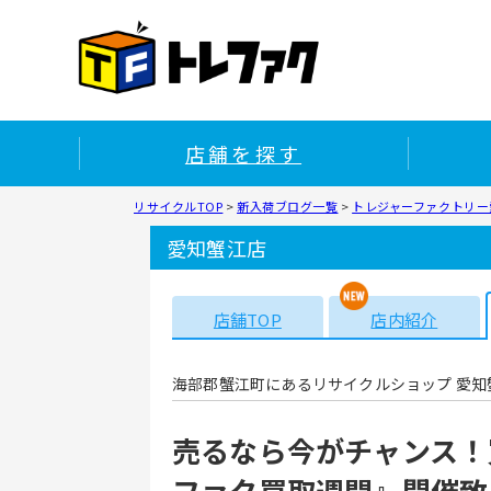
店舗を探す
リサイクルTOP
>
新入荷ブログ一覧
>
トレジャーファクトリー愛
愛知蟹江店
店舗TOP
店内紹介
海部郡蟹江町にあるリサイクルショップ 愛知
売るなら今がチャンス！
ファク買取週間』開催致