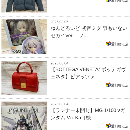
愛知蟹江店
2026.08.06
ねんどろいど 初音ミク 誰もいない
セカイVer.｜フ...
愛知蟹江店
2026.08.04
【BOTTEGA VENETA/ ボッテガヴ
ェネタ】ピアッツァ ...
愛知蟹江店
2026.08.04
【ランナー未開封】MG 1/100 νガ
ンダム Ver.Ka（機...
愛知蟹江店