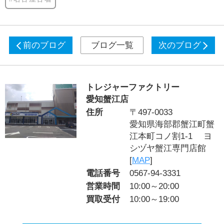
前のブログ
ブログ一覧
次のブログ
トレジャーファクトリー
愛知蟹江店
住所
〒497-0033
愛知県海部郡蟹江町蟹
江本町コノ割1-1 ヨ
シヅヤ蟹江専門店館
[
MAP
]
電話番号
0567-94-3331
営業時間
10:00～20:00
買取受付
10:00～19:00