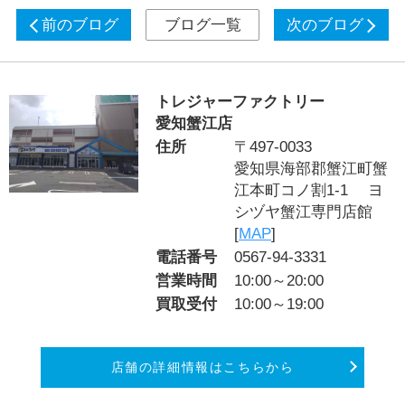
前のブログ
ブログ一覧
次のブログ
トレジャーファクトリー
愛知蟹江店
住所
〒497-0033
愛知県海部郡蟹江町蟹
江本町コノ割1-1 ヨ
シヅヤ蟹江専門店館
[
MAP
]
電話番号
0567-94-3331
営業時間
10:00～20:00
買取受付
10:00～19:00
店舗の詳細情報はこちらから