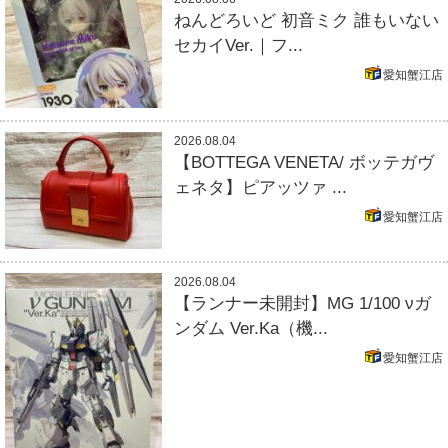
ねんどろいど 初音ミク 誰もいない
セカイVer.｜フ...
愛知蟹江店
2026.08.04
【BOTTEGA VENETA/ ボッテガヴ
ェネタ】ピアッツァ ...
愛知蟹江店
2026.08.04
【ランナー未開封】MG 1/100 νガ
ンダム Ver.Ka（機...
愛知蟹江店