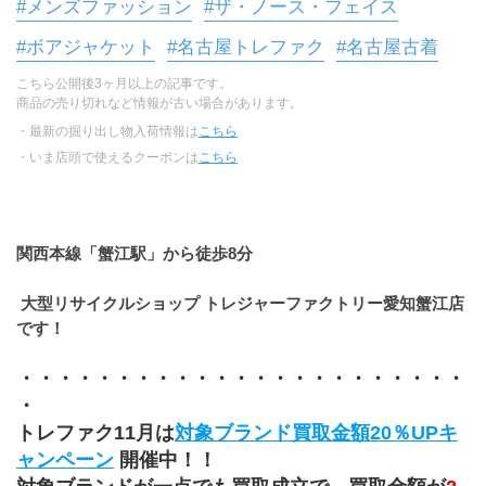
#メンズファッション
#ザ・ノース・フェイス
#ボアジャケット
#名古屋トレファク
#名古屋古着
こちら公開後3ヶ月以上の記事です。
商品の売り切れなど情報が古い場合があります。
・最新の掘り出し物入荷情報は
こちら
・いま店頭で使えるクーポンは
こちら
関西本線「蟹江駅」から徒歩8分
 大型リサイクルショップ トレジャーファクトリー愛知蟹江店
です！
・・・・・・・・・・・・・・・・・・・・・・・
・ 
トレファク11月は
対象ブランド買取金額20％UPキ
ャンペーン
 開催中！！