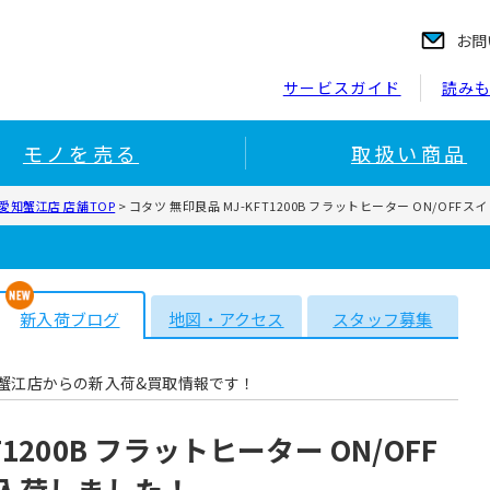
お問
サービスガイド
読み
モノを売る
取扱い商品
知蟹江店 店舗TOP
>
コタツ 無印良品 MJ-KFT1200B フラットヒーター ON/OFF
新入荷ブログ
地図・アクセス
スタッフ募集
蟹江店からの新入荷&買取情報です！
1200B フラットヒーター ON/OFF
取入荷しました！