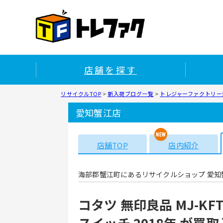
店舗を探す
リサイクルTOP
>
新入荷ブログ一覧
>
トレジャーファクトリー愛
愛知蟹江店
店舗TOP
店内紹介
海部郡蟹江町にあるリサイクルショップ 愛知
コタツ 無印良品 MJ-KFT
スイッチ 2018年 が買