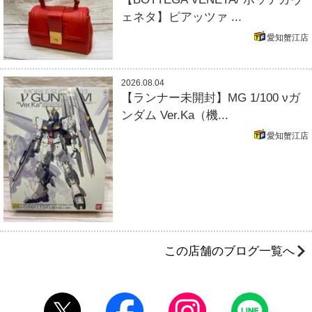
ェネタ】ピアッツァ ...
愛知蟹江店
2026.08.04
【ランナー未開封】MG 1/100 νガ
ンダム Ver.Ka（機...
愛知蟹江店
この店舗のブログ一覧へ