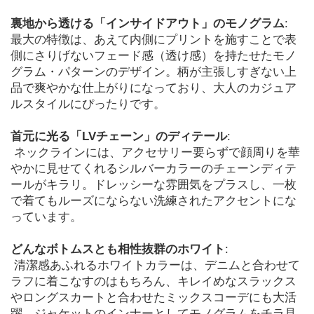
裏地から透ける「インサイドアウト」のモノグラム
:
最大の特徴は、あえて内側にプリントを施すことで表
側にさりげないフェード感（透け感）を持たせたモノ
グラム・パターンのデザイン。柄が主張しすぎない上
品で爽やかな仕上がりになっており、大人のカジュア
ルスタイルにぴったりです。
首元に光る「LVチェーン」のディテール
:
 ネックラインには、アクセサリー要らずで顔周りを華
やかに見せてくれるシルバーカラーのチェーンディテ
ールがキラリ。ドレッシーな雰囲気をプラスし、一枚
で着てもルーズにならない洗練されたアクセントにな
っています。
どんなボトムスとも相性抜群のホワイト
:
 清潔感あふれるホワイトカラーは、デニムと合わせて
ラフに着こなすのはもちろん、キレイめなスラックス
やロングスカートと合わせたミックスコーデにも大活
躍。ジャケットのインナーとしてモノグラムをチラ見