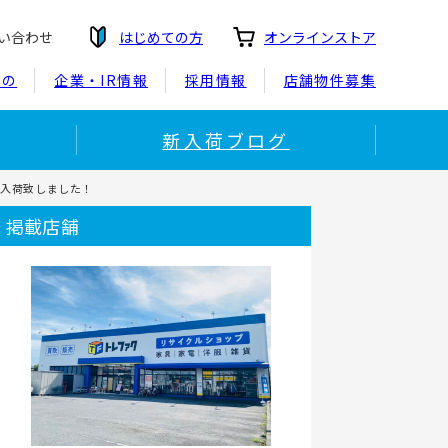
い合わせ
はじめての方
オンラインストア
もの
企業・IR情報
採用情報
店舗物件募集
新入荷ブログ
が買取入荷致しました！
掲載店舗