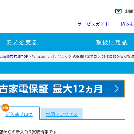
お問
サービスガイド
読み
モノを売る
取扱い商品
福岡店 店舗TOP
>
Panasonic(パナソニック)の壁掛けエアコン CS-EX252D-W
新入荷ブログ
地図・アクセス
店からの新入荷&買取情報です！