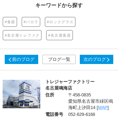
キーワードから探す
#食器
#バカラ
#ロックグラス
#名古屋トレファク
#名古屋食器
前のブログ
ブログ一覧
次のブログ
トレジャーファクトリー
名古屋鳴海店
住所
〒458-0835
愛知県名古屋市緑区鳴
海町上汐田14 [
MAP
]
電話番号
052-629-6166