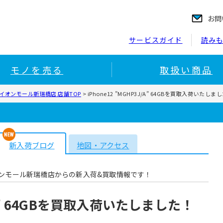
お問
サービスガイド
読み
モノを売る
取扱い商品
イオンモール新瑞橋店 店舗TOP
>
iPhone12 ”MGHP3J/A” 64GBを買取入荷いたしま
新入荷ブログ
地図・アクセス
ンモール新瑞橋店からの新入荷&買取情報です！
J/A” 64GBを買取入荷いたしました！