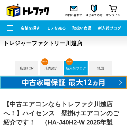
お問い合わせ
はじめての方
オンライン
店舗を探す
モノを売る
取扱い商品
新入荷ブログ
トレジャーファクトリー川越店
NEW
NEW
店舗TOP
店内紹介
新入荷ブログ
地図
【中古エアコンならトレファク川越店
へ！】ハイセンス 壁掛けエアコンのご
紹介です！ （HA-J40H2-W 2025年製