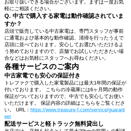
お取り扱いできる場合がございます。まずは一度お気
軽にご相談ください。
Q. 中古で購入する家電は動作確認されていま
すか？
店頭で販売している中古家電は、専門スタッフが事前
に通電および基本的な動作確認、清掃を行ったうえで
店頭に並べております。
安心してお選びいただけるよ
う努めております
ので、店舗でお試しいただきたい場
合などはお気軽にスタッフ
へお尋ねください。
各種サービスのご案内
中古家電でも安心の保証付き
トレファクで購入した家電製品には最大1年間の保証が
付いております。
こちらの冷蔵庫には6ヶ月間の動作
保証がついておりますので、中古でも安心してお使い
いただけます。 保証内容の詳細はこちらをご覧くださ
い。
 URL：
https://www.treasure-f.com/service/guarant
ee/
配送サービスと軽トラック無料貸出し