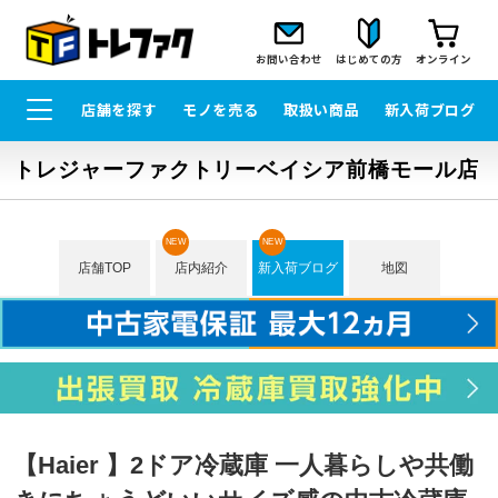
お問い合わせ
はじめての方
オンライン
店舗を探す
モノを売る
取扱い商品
新入荷ブログ
トレジャーファクトリーベイシア前橋モール店
NEW
NEW
店舗TOP
店内紹介
新入荷ブログ
地図
【Haier 】2ドア冷蔵庫 一人暮らしや共働