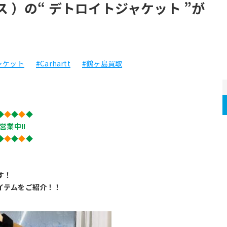
ス ）の“ デトロイトジャケット ”が
ャケット
#Carhartt
#鶴ヶ島買取
◆
◆
◆
◆
◆
営業中!!
◆
◆
◆
◆
◆
す！
イテムをご紹介！！