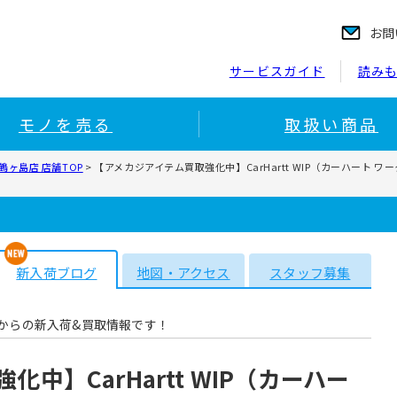
お問
サービスガイド
読み
モノを売る
取扱い商品
ヶ島店 店舗TOP
>
【アメカジアイテム買取強化中】CarHartt WIP（カーハート ワ
新入荷ブログ
地図・アクセス
スタッフ募集
からの新入荷&買取情報です！
中】CarHartt WIP（カーハー