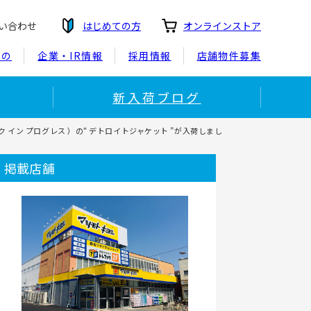
い合わせ
はじめての方
オンラインストア
もの
企業・IR情報
採用情報
店舗物件募集
新入荷ブログ
ーク イン プログレス ）の“ デトロイトジャケット ”が入荷しまし
掲載店舗