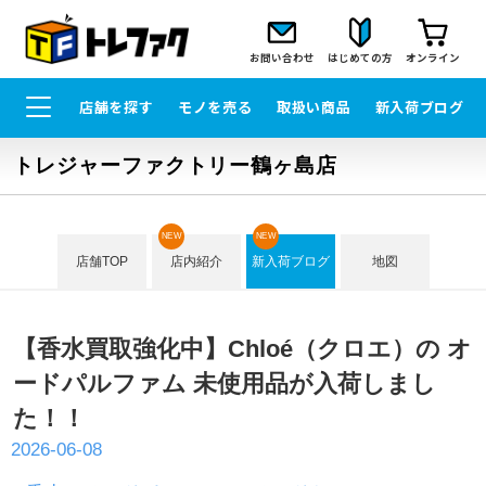
お問い合わせ
はじめての方
オンライン
店舗を探す
モノを売る
取扱い商品
新入荷ブログ
トレジャーファクトリー鶴ヶ島店
NEW
NEW
店舗TOP
店内紹介
新入荷ブログ
地図
【香水買取強化中】Chloé（クロエ）の オ
ードパルファム 未使用品が入荷しまし
た！！
2026-06-08