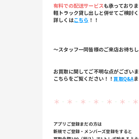
有料での配送サービス
も承っておりま
軽トラック貸し出しと併せてご検討く
詳しくは
こちら
！！
～スタッフ一同皆様のご来店お待ちし
お買取に関してご不明な点がございま
こちらをご覧ください！！
ま
買取Q&A
＊
‐
＊
‐
＊
‐
＊
‐
＊
‐
＊
‐
＊
アプリご登録まだの方は
新規でご登録・メンバーズ登録をすると
買取金額100（税込）で1トレポ貯まるよ