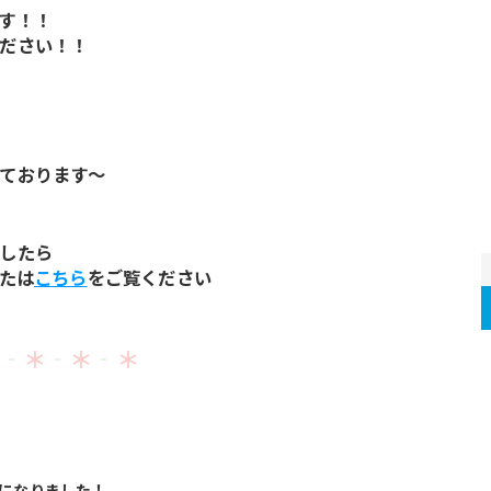
す！！
ださい！！
ております～
したら
たは
こちら
をご覧ください
‐
＊
‐
＊
‐
＊
うになりました！