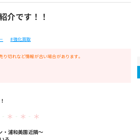
紹介です！！
ー
#強化買取
売り切れなど情報が古い場合があります。
！
‐
＊
‐
＊
‐
＊
ン・浦和美園近隣～
いる