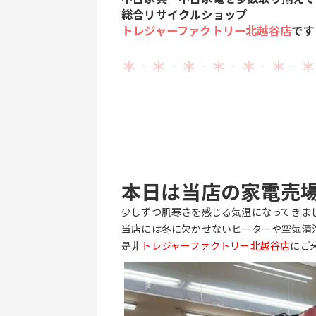
総合リサイクルショップ
トレジャーファクトリー北越谷店
です
＊
‐
＊
‐
＊
‐
＊
‐
＊
‐
＊
‐
＊
本日は当店の家電売
少しずつ肌寒さを感じる気温になってきま
当店には冬に欠かせないヒーターや空気清
是非
トレジャーファクトリー北越谷店
にご