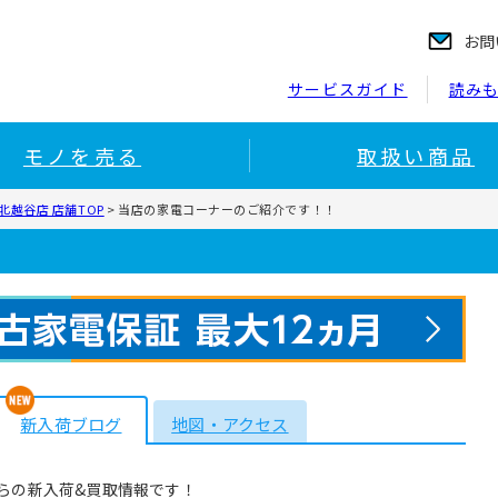
お問
サービスガイド
読み
モノを売る
取扱い商品
越谷店 店舗TOP
>
当店の家電コーナーのご紹介です！！
新入荷ブログ
地図・アクセス
らの新入荷&買取情報です！