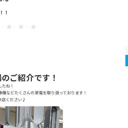
！！
‐
＊
‐
＊
‐
＊
場のご紹介です！
したね！
浄機などたくさんの家電を取り扱っております！
来店ください♪