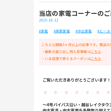
当店の家電コーナーのご
2025-10-12
#家電
#季節家電
#中古家電
#ヒータ
こちら公開後3ヶ月以上の記事です。商品の
・最新の掘り出し物入荷情報は
こちら
・いま店頭で使えるクーポンは
こちら
ご覧いただきありがとうございます！
＊
‐
＊
‐
＊
‐
＊
‐
＊
‐
＊
‐
＊
～4号バイパス沿い・越谷レイクタウ
中古家具・中古家電を多数取り揃えて