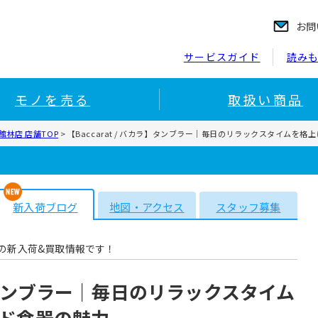
お問
サービスガイド
読み
モノを売る
取扱い商品
林店 店舗TOP
>
【Baccarat / バカラ】タンブラー｜毎日のリラックスタイムを
新入荷ブログ
地図・アクセス
スタッフ募集
の新入荷&買取情報です！
カラ】タンブラー｜毎日のリラックスタイム
ド食器の魅力