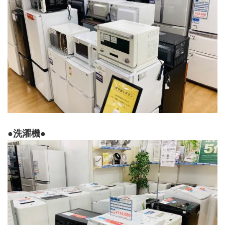
●洗濯機●