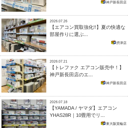
神戸新長田店
2026.07.26
【エアコン買取強化!!】夏の快適な
部屋作りに選ぶ...
摂津店
2026.07.21
【トレファク エアコン販売中！】
神戸新長田店のエ...
神戸新長田店
2026.07.18
【YAMADA / ヤマダ】エアコン
YHAS28R｜10畳用でリ...
東大阪箕輪店