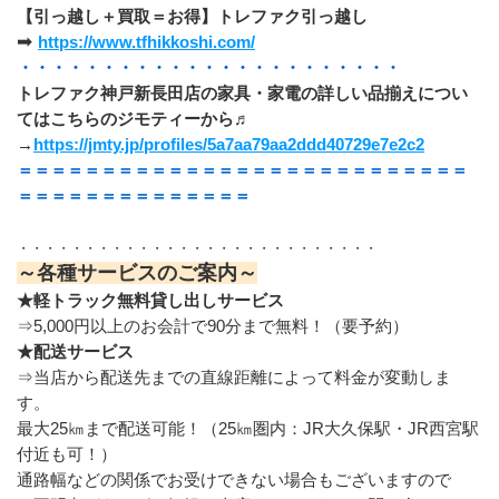
【引っ越し＋買取＝お得】トレファク引っ越し
➡ 
https://www.tfhikkoshi.com/
・・・・・・・・・・・・・・・・・・・・・・・
トレファク神戸新長田店の家具・家電の詳しい品揃えについ
てはこちらのジモティーから♬
→
https://jmty.jp/profiles/5a7aa79aa2ddd40729e7e2c2
＝＝＝＝＝＝＝＝＝＝＝＝＝＝＝＝＝＝＝＝＝＝＝＝＝＝＝
＝＝＝＝＝＝＝＝＝＝＝＝＝＝
・・・・・・・・・・・・・・・・・・・・・・・・・・・
～各種サービスのご案内～
★軽トラック無料貸し出しサービス
⇒5,000円以上のお会計で90分まで無料！（要予約）
★配送サービス
⇒当店から配送先までの直線距離によって料金が変動しま
す。
最大25㎞まで配送可能！（25㎞圏内：JR大久保駅・JR西宮駅
付近も可！）
通路幅などの関係でお受けできない場合もございますので