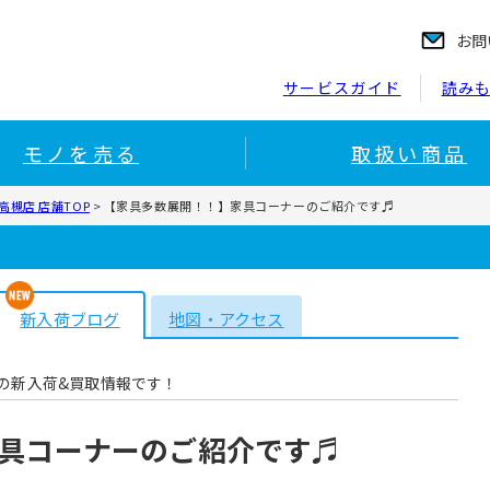
お問
サービスガイド
読み
モノを売る
取扱い商品
槻店 店舗TOP
>
【家具多数展開！！】家具コーナーのご紹介です♬
新入荷ブログ
地図・アクセス
の新入荷&買取情報です！
具コーナーのご紹介です♬