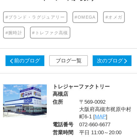
#ブランド・ラグジュアリー
#OMEGA
#オメガ
#腕時計
#トレファク高槻
前のブログ
ブログ一覧
次のブログ
トレジャーファクトリー
高槻店
住所
〒569-0092
大阪府高槻市梶原中村
町6-1 [
MAP
]
電話番号
072-660-6677
営業時間
平日 11:00～20:00