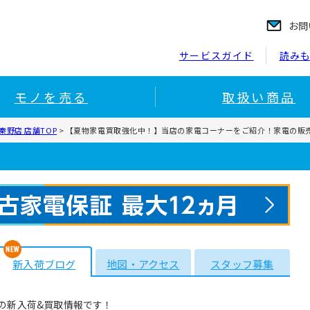
お問
サービスガイド
読み
モノを売る
取扱い商品
野店 店舗TOP
>
【夏物家電買取強化中！】当店の家電コーナーをご紹介！家電の販
新入荷ブログ
地図・アクセス
スタッフ募集
の新入荷&買取情報です！