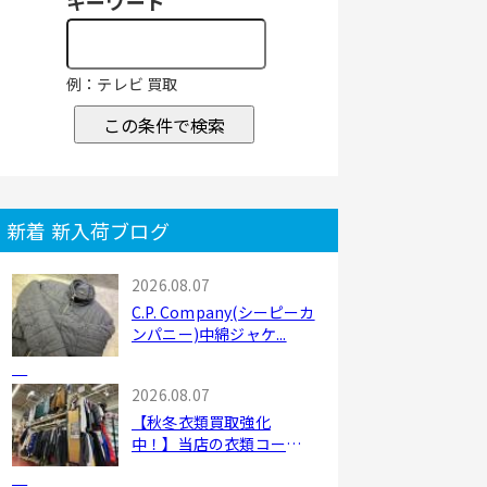
キーワード
例：テレビ 買取
この条件で検索
新着 新入荷ブログ
2026.08.07
C.P. Company(シーピーカ
ンパニー)中綿ジャケ...
2026.08.07
【秋冬衣類買取強化
中！】当店の衣類コーナ
ー...