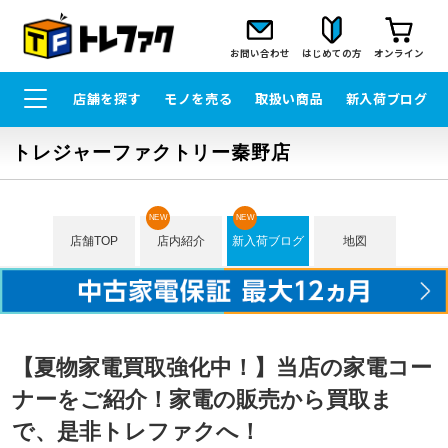
お問い合わせ
はじめての方
オンライン
店舗を探す
モノを売る
取扱い商品
新入荷ブログ
トレジャーファクトリー秦野店
NEW
NEW
店舗TOP
店内紹介
新入荷ブログ
地図
【夏物家電買取強化中！】当店の家電コー
ナーをご紹介！家電の販売から買取ま
で、是非トレファクへ！