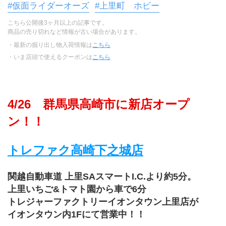
#仮面ライダーオーズ
#上里町 ホビー
こちら公開後3ヶ月以上の記事です。
商品の売り切れなど情報が古い場合があります。
・最新の掘り出し物入荷情報は
こちら
・いま店頭で使えるクーポンは
こちら
4/26　群馬県高崎市に新店オープ
ン！！
トレファク高崎下之城店
関越自動車道 上里SAスマートI.C.より約5分。
上里いちご&トマト園から車で6分
トレジャーファクトリーイオンタウン上里店が
イオンタウン内1Fにて営業中！！