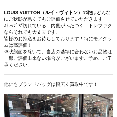
LOUIS VUITTON（ルイ・ヴィトン）の鞄
はどんな
にご状態が悪くてもご評価させていただきます！
ｽﾄﾗｯﾌﾟが切れている…内側がべたつく…トレファク
ならそれでも大丈夫です。
皆様のお持込をお待ちしております！特にモノグラ
ムは高評価！
※状態面を除いて、当店の基準に合わないお品物は
一部ご評価出来ない場合がございます。予め、ご了
承ください。
他にもブランドバッグは幅広く買取中です！