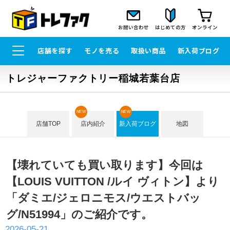
お問い合わせ
はじめての方
オンライン
店舗を探す
モノを売る
取扱い商品
新入荷ブログ
トレジャーファクトリー稲城若葉台店
NEW
NEW
店舗TOP
店内紹介
新入荷ブログ
地図
【壊れていても買い取ります】今回は
【LOUIS VUITTON /ルイ ヴィトン】より
「ダミエ/ジェロニモス/ウエストバッ
グ/N51994」のご紹介です。
2026-05-21