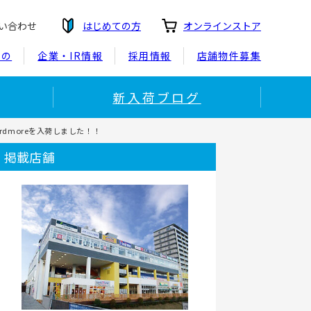
い合わせ
はじめての方
オンラインストア
もの
企業・IR情報
採用情報
店舗物件募集
新入荷ブログ
Birdmoreを入荷しました！！
掲載店舗