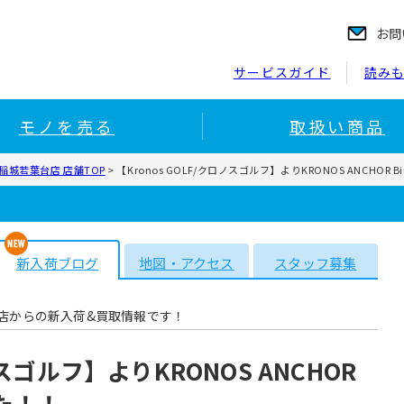
お問
サービスガイド
読み
モノを売る
取扱い商品
稲城若葉台店 店舗TOP
>
【Kronos GOLF/クロノスゴルフ】よりKRONOS ANCHOR 
新入荷ブログ
地図・アクセス
スタッフ募集
店からの新入荷&買取情報です！
ノスゴルフ】よりKRONOS ANCHOR
した！！