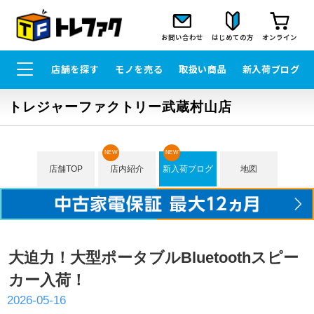
お問い合わせ
はじめての方
オンライン
店舗を探す
モノを売る
取扱い商品
新入荷ブログ
トレジャーファクトリー武蔵村山店
NEW
NEW
店舗TOP
店内紹介
新入荷ブログ
地図
大迫力！大型ポータブルBluetoothスピー
カー入荷！
2026-05-16