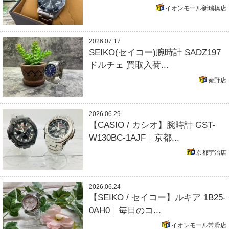
イオンモール新瑞橋店
2026.07.17
SEIKO(セイコー)腕時計 SADZ197
ドルチェ 買取入荷...
秦野店
2026.06.29
【CASIO / カシオ】腕時計 GST-
W130BC-1AJF｜京都...
京都宇治店
2026.06.24
【SEIKO / セイコー】ルキア 1B25-
0AH0｜毎日のコ...
イオンモール常滑店