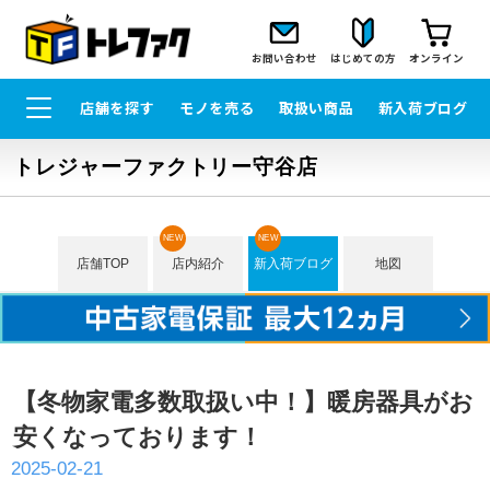
お問い合わせ
はじめての方
オンライン
店舗を探す
モノを売る
取扱い商品
新入荷ブログ
トレジャーファクトリー守谷店
NEW
NEW
店舗TOP
店内紹介
新入荷ブログ
地図
【冬物家電多数取扱い中！】暖房器具がお
安くなっております！
2025-02-21