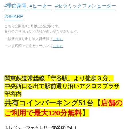
#季節家電
#ヒーター
#セラミックファンヒーター
#SHARP
こちら公開後3ヶ月以上の記事です。
商品の売り切れなど情報が古い場合があります。
・最新の掘り出し物入荷情報は
こちら
・いま店頭で使えるクーポンは
こちら
関東鉄道常総線「守谷駅」より徒歩３分、
中央西口を出て駅前通り沿いアクロスプラザ
守谷内
共有コインパーキング51台【
店舗の
ご利用で最大120分無料
】
トレジャーファクトリー守谷店です！