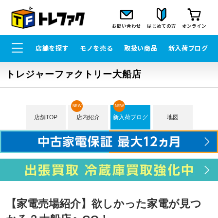
お問い合わせ
はじめての方
オンライン
店舗を探す
モノを売る
取扱い商品
新入荷ブログ
トレジャーファクトリー大船店
NEW
NEW
店舗TOP
店内紹介
新入荷ブログ
地図
【家電売場紹介】欲しかった家電が見つ