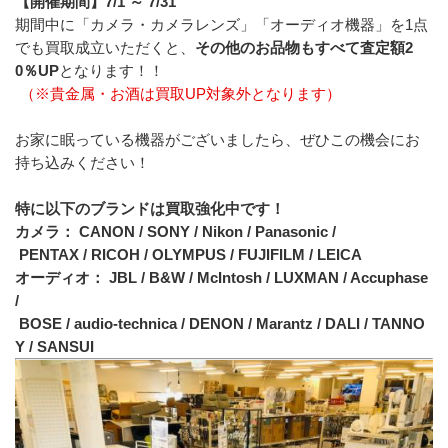
【開催期間】7/1 ～ 7/31
期間中に「カメラ・カメラレンズ」「オーディオ機器」を1点
でも買取成立いただくと、
その他のお品物もすべて査定額2
0％UP
となります！！
（※貴金属・お酒は買取UP対象外となります）
お家に眠っている機器がございましたら、ぜひこの機会にお
持ち込みください！
特に以下のブランドは買取強化中です！
カメラ： CANON / SONY / Nikon / Panasonic /
 PENTAX / RICOH / OLYMPUS / FUJIFILM / LEICA
オーディオ： JBL / B&W / McIntosh / LUXMAN / Accuphase 
/
 BOSE / audio-technica / DENON / Marantz / DALI / TANNO
Y / SANSUI