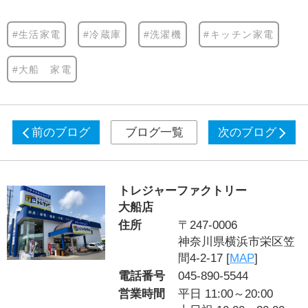
#生活家電
#冷蔵庫
#洗濯機
#キッチン家電
#大船 家電
前のブログ
ブログ一覧
次のブログ
トレジャーファクトリー
大船店
住所
〒247-0006
神奈川県横浜市栄区笠
間4-2-17 [
MAP
]
電話番号
045-890-5544
営業時間
平日 11:00～20:00