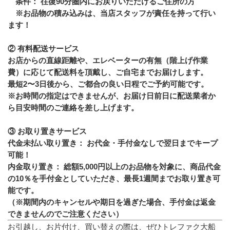
　条件： 往復90分圏内にお戻りいただけるご住所の方
　※お品物の積み込みは、当店スタッフが責任を持って行い
ます！
② 有料配送サービス
お店からの直線距離や、エレベーターの有無（階上げ作業
費）に応じて配送料を頂戴し、ご自宅までお届けします。
最短2〜3日後から、ご都合の良い日程でご予約可能です。
※お時間の指定はできませんが、お届け日前日に配送業者か
ら目安時間のご連絡を差し上げます。
③ お取り置きサービス
代金未払い取り置き： お代金・手付金なしで翌日までキープ
可能！
内金取り置き： 総額5,000円以上のお品物を対象に、商品代金
の10％を手付金としていただき、最長1週間までお取り置き可
能です。
（※期間内のキャンセルや期日を過ぎた場合、手付金は返金
できませんのでご注意ください）
お引越し、お片付け、買い替えの際は、ぜひトレファク大船