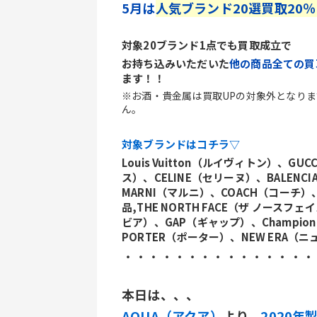
5月は
人気ブランド20選買取20
対象20ブランド1点でも買取成立で
お持ち込みいただいた
他の商品全ての買
ます！！
※お酒・貴金属は買取UPの対象外となり
ん。
対象ブランドはコチラ▽
Louis Vuitton（ルイヴィトン）、G
ス）、CELINE（セリーヌ）、BALENC
MARNI（マルニ）、COACH（コーチ）
品,THE NORTH FACE（ザ ノースフェ
ビア）、GAP（ギャップ）、Champio
PORTER（ポーター）、NEW ERA（
・・・・・・・・・・・・・・・
本日は、、、
AQUA（アクア）
より、
2020年