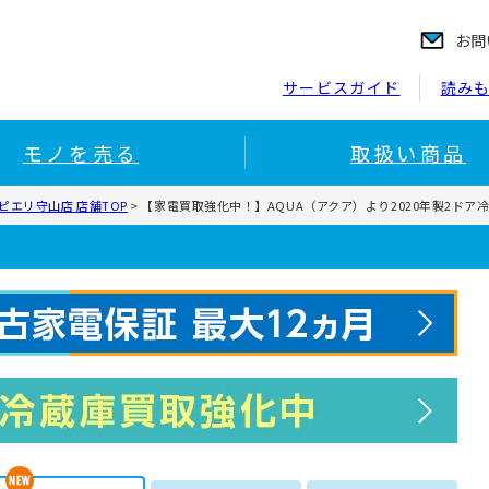
お問
サービスガイド
読み
モノを売る
取扱い商品
ピエリ守山店 店舗TOP
>
【家電買取強化中！】AQUA（アクア）より2020年製2ドア