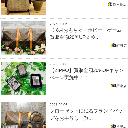
鶴ヶ島店
2026.08.06
【 8月おもちゃ・ホビー・ゲーム
買取金額20％UP☆彡...
町田店
2026.08.06
【ZIPPO】買取金額20%UPキャン
ペーン実施中！！
摂津店
2026.08.06
クローゼットに眠るブランドバッ
グをお手放し｜買...
摂津店