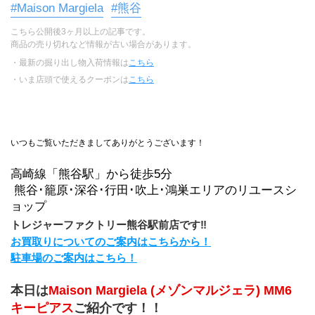
#Maison Margiela
#熊谷
こちら公開後3ヶ月以上の記事です。
商品の売り切れなど情報が古い場合があります。
・最新の掘り出し物入荷情報は
こちら
・いま店頭で使えるクーポンは
こちら
いつもご覧いただきましてありがとうございます！
高崎線「熊谷駅」から徒歩5分
 熊谷･籠原･深谷･行田･吹上･鴻巣エリアのリユースシ
ョップ
トレジャーファクトリー熊谷駅前店です‼
お買取りについてのご案内はこちらから！
駐車場のご案内はこちら！
本日は
Maison Margiela (メゾンマルジェラ) MM6 
キーピアス
ご紹介です！！