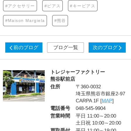
#アクセサリー
#ピアス
#キーピアス
#Maison Margiela
#熊谷
前のブログ
ブログ一覧
次のブログ
トレジャーファクトリー
熊谷駅前店
住所
〒360-0032
埼玉県熊谷市銀座2-97
CARPA 1F [
MAP
]
電話番号
048-545-9904
営業時間
平日 11:00～20:00
土日祝 10:00～20:00
買取受付
平日 11:00～19:00