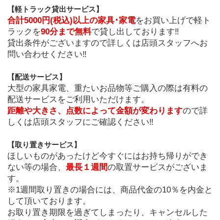
【軽トラック貸出サービス】
合計5000円(税込)以上の家具･家電
をお買い上げで軽ト
ラックを
90分まで無料
で貸し出しております‼
貸出条件がございますので詳しくは店頭スタッフへお
問い合わせください‼
﻿【配送サービス】
大型の家具家電、重たいお品物等ご購入の際は有料の
配送サービスをご利用いただけます。
距離や大きさ、点数によって金額が変わります
ので詳
しくは店頭スタッフにご確認ください‼
【取り置きサービス】
ほしいものがあったけど今すぐにはお持ち帰りができ
ない等の場合、
最長１週間
の取置サービスがございま
す。
※1週間取り置きの場合には、商品代金の10％を内金と
して頂いております。
お取り置き期限を過ぎてしまったり、キャンセルした